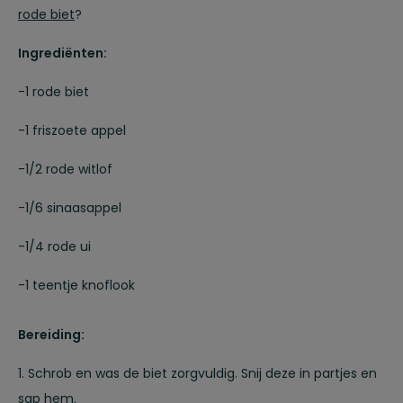
rode biet
?
Ingrediënten:
-1 rode biet
-1 friszoete appel
-1/2 rode witlof
-1∕6 sinaasappel
-1/4 rode ui
-1 teentje knoflook
Bereiding:
1. Schrob en was de biet zorgvuldig. Snij deze in partjes en
sap hem.