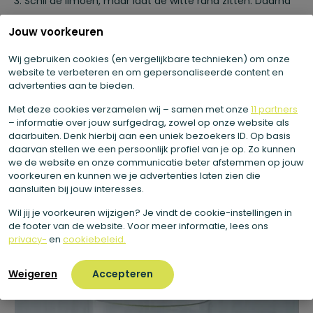
3. Schil de limoen, maar laat de witte rand zitten. Daarna
sappen.
Jouw voorkeuren
4. Sap de blaadjes munt (inclusief steel).
Wij gebruiken cookies (en vergelijkbare technieken) om onze
website te verbeteren en om gepersonaliseerde content en
5. Sap de winterpostelein.
advertenties aan te bieden.
Met deze cookies verzamelen wij – samen met onze
11 partners
– informatie over jouw surfgedrag, zowel op onze website als
daarbuiten. Denk hierbij aan een uniek bezoekers ID. Op basis
daarvan stellen we een persoonlijk profiel van je op. Zo kunnen
we de website en onze communicatie beter afstemmen op jouw
voorkeuren en kunnen we je advertenties laten zien die
aansluiten bij jouw interesses.
Wil jij je voorkeuren wijzigen? Je vindt de cookie-instellingen in
de footer van de website. Voor meer informatie, lees ons
privacy-
en
cookiebeleid.
Weigeren
Accepteren