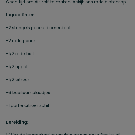
Geen tijd om dit zelf te maken, bekijk ons
rode bietensap
.
Ingrediënten:
-2 stengels paarse boerenkool
-2 rode penen
-1/2 rode biet
-1/2 appel
-1/2 citroen
-6 basilicumblaadjes
-1 partje citroenschil
Bereiding:
1. Was de boerenkool zorgvuldig en sap deze (inclusief