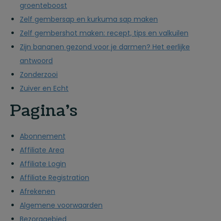
groenteboost
Zelf gembersap en kurkuma sap maken
Zelf gembershot maken: recept, tips en valkuilen
Zijn bananen gezond voor je darmen? Het eerlijke
antwoord
Zonderzooi
Zuiver en Echt
Pagina's
Abonnement
Affiliate Area
Affiliate Login
Affiliate Registration
Afrekenen
Algemene voorwaarden
Bezorggebied