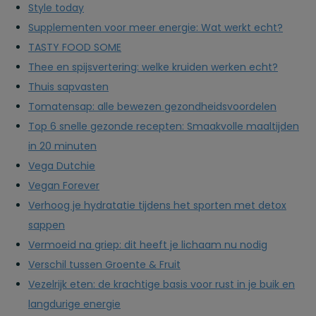
Style today
Supplementen voor meer energie: Wat werkt echt?
TASTY FOOD SOME
Thee en spijsvertering: welke kruiden werken echt?
Thuis sapvasten
Tomatensap: alle bewezen gezondheidsvoordelen
Top 6 snelle gezonde recepten: Smaakvolle maaltijden
in 20 minuten
Vega Dutchie
Vegan Forever
Verhoog je hydratatie tijdens het sporten met detox
sappen
Vermoeid na griep: dit heeft je lichaam nu nodig
Verschil tussen Groente & Fruit
Vezelrijk eten: de krachtige basis voor rust in je buik en
langdurige energie