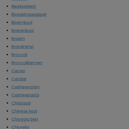
Bleekselderij
Bloedsinaasappel
Bloemkool
Boerenkool
Braam
Brandnetel
Broccoli
Broccolikiemen
Cacao
Carobe
Cashewnoten
Cashewpasta
Chiazaad
Chinese kool
Chioggia biet
Chlorella