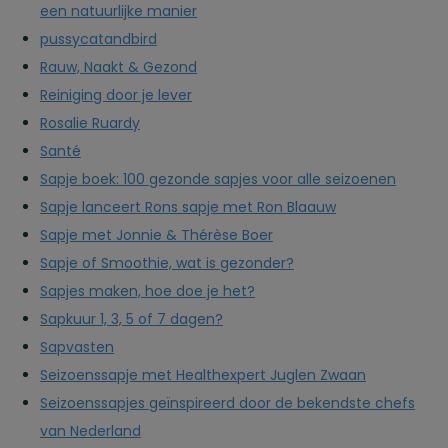
een natuurlijke manier
pussycatandbird
Rauw, Naakt & Gezond
Reiniging door je lever
Rosalie Ruardy
Santé
Sapje boek: 100 gezonde sapjes voor alle seizoenen
Sapje lanceert Rons sapje met Ron Blaauw
Sapje met Jonnie & Thérèse Boer
Sapje of Smoothie, wat is gezonder?
Sapjes maken, hoe doe je het?
Sapkuur 1, 3, 5 of 7 dagen?
Sapvasten
Seizoenssapje met Healthexpert Juglen Zwaan
Seizoenssapjes geïnspireerd door de bekendste chefs
van Nederland