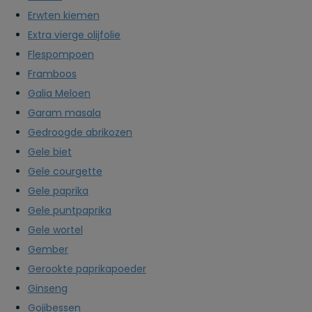
Erwten kiemen
Extra vierge olijfolie
Flespompoen
Framboos
Galia Meloen
Garam masala
Gedroogde abrikozen
Gele biet
Gele courgette
Gele paprika
Gele puntpaprika
Gele wortel
Gember
Gerookte paprikapoeder
Ginseng
Gojibessen