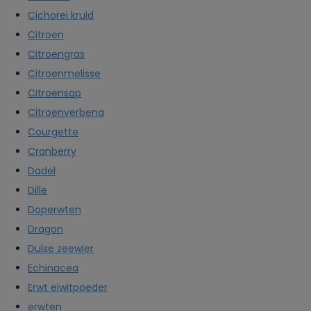
Cichorei kruid
Citroen
Citroengras
Citroenmelisse
Citroensap
Citroenverbena
Courgette
Cranberry
Dadel
Dille
Doperwten
Dragon
Dulse zeewier
Echinacea
Erwt eiwitpoeder
erwten