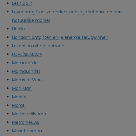
Let's do it
Lever ontgiften: zo ondersteun je je lichaam op een
natuurlijke manier
Libelle
Lichaam ontgiften en je energie terugwinnen
Lokaal en uit het seizoen
LOVE2BEMAMA
Mamaliefde
Mamaschrijft
Mams at Work
Man Man
Manify
Marqt
Martine Hilverda
Metronieuws
Misset Horeca