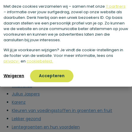
Horecanieuws
Met deze cookies verzamelen wij – samen met onze
11 partners
I Love Health
– informatie over jouw surfgedrag, zowel op onze website als
daarbuiten. Denk hierbij aan een uniek bezoekers ID. Op basis
I Love Health
daarvan stellen we een persoonlijk profiel van je op. Zo kunnen
Ijzerrijke voeding: Top 10 bronnen voor direct meer
we de website en onze communicatie beter afstemmen op jouw
voorkeuren en kunnen we je advertenties laten zien die
energie
aansluiten bij jouw interesses.
ikenmama.nl
Wil jij je voorkeuren wijzigen? Je vindt de cookie-instellingen in
Intermittent fasting schema's en tips: Zo begin je
de footer van de website. Voor meer informatie, lees ons
Is avocado gezond? Dit is waarom deze supervrucht zo
privacy-
en
cookiebeleid.
populair is
Weigeren
Accepteren
Is mango gezond? De waarheid over suikers en
vitamines
Julius Jaspers
Karenz
Kleuren van voedingsstoffen in groenten en fruit
Lekker gezond
Lentegroenten en hun voordelen