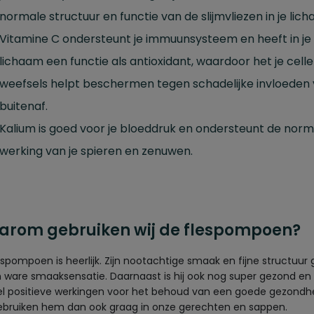
normale structuur en functie van de slijmvliezen in je lic
Vitamine C ondersteunt je immuunsysteem en heeft in je
lichaam een functie als antioxidant, waardoor het je cell
weefsels helpt beschermen tegen schadelijke invloeden
buitenaf.
Kalium is goed voor je bloeddruk en ondersteunt de norm
werking van je spieren en zenuwen.
rom gebruiken wij de flespompoen?
espompoen is heerlijk. Zijn nootachtige smaak en fijne structuur
n ware smaaksensatie. Daarnaast is hij ook nog super gezond en
eel positieve werkingen voor het behoud van een goede gezondhe
bruiken hem dan ook graag in onze gerechten en sappen.