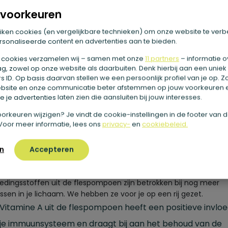
voorkeuren
lke voedingsstoffen zitten er in
iken cookies (en vergelijkbare technieken) om onze website te verb
sonaliseerde content en advertenties aan te bieden.
enen hebben een lage energetische waarde en bevatten wel 
 cookies verzamelen wij – samen met onze
11 partners
– informatie o
s.
Pompoenen bevatten ook heel veel bètacaroteen. In je licha
g, zowel op onze website als daarbuiten. Denk hierbij aan een uniek
 bètacaroteen omgezet in vitamine A. Van vitamine A is bekend
 ID. Op basis daarvan stellen we een persoonlijk profiel van je op. 
oed is voor de ogen en huid. Pompoen bevat ook een mooie
bsite en onze communicatie beter afstemmen op jouw voorkeuren 
elheid van het mineraal kalium. Bovendien zit het ook nog eens
 je advertenties laten zien die aansluiten bij jouw interesses.
evol vitamine C, wat weer goed is om ijzer op te nemen uit je
e voorkeuren wijzigen? Je vindt de cookie-instellingen in de footer van 
ng.
Voor meer informatie, lees ons
privacy-
en
cookiebeleid.
n
Accepteren
 betekent dit voor mijn gezondheid?
edingsstoffen uit de flespompoen zijn betrokken bij nog meer
ssen in je lichaam. We hebben ze voor je op een rij gezet.
Vitamine A uit de flespompoen heeft een positieve invlo
je immuunsysteem en draagt bij aan het behoud van de