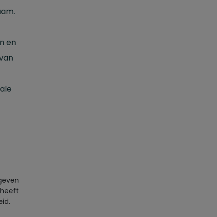
haam.
en en
 van
ale
 geven
 heeft
id.