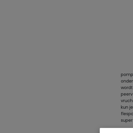
pompo
onder
wordt
peerv
vruch
kun j
flesp
super