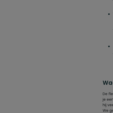
Waa
De fl
je ee
hij v
We ge