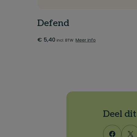
Defend
€
5,40
Meer info
incl. BTW
Deel di