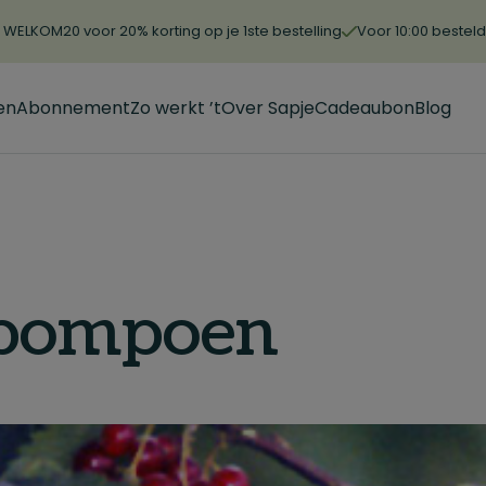
WELKOM20 voor 20% korting op je 1ste bestelling
Voor 10:00 bestel
en
Abonnement
Zo werkt ’t
Over Sapje
Cadeaubon
Blog
spompoen