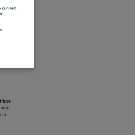
Zo kunnen
lkaar.
en
ees
kelijk
de
nd het
n hij
frisse
 veel
 in