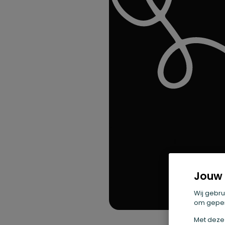
Jouw 
Wij gebru
om geper
Met deze