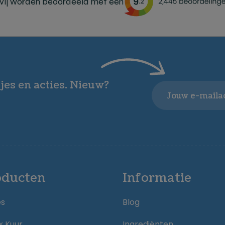
ij worden beoordeeld met een
jes en acties. Nieuw?
Email
oducten
Informatie
es
Blog
x Kuur
Ingrediënten