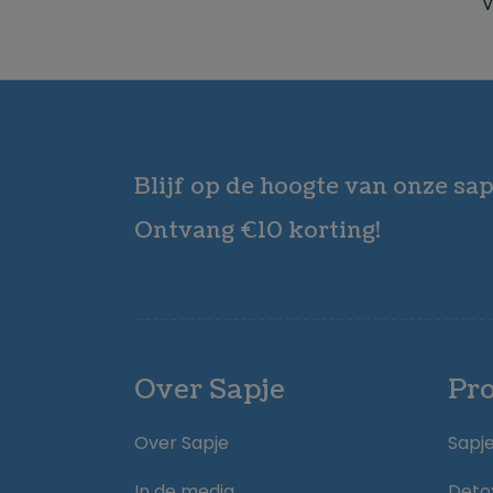
W
Blijf op de hoogte van onze sap
Ontvang €10 korting!
Over Sapje
Pr
Over Sapje
Sapj
In de media
Deto