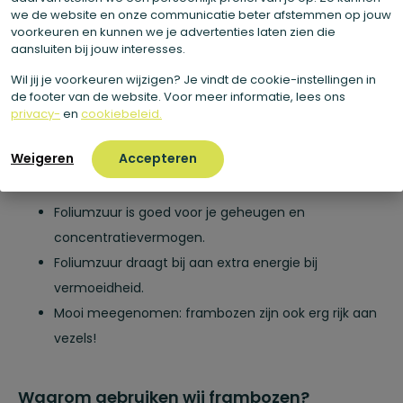
oxidatieve schade.
we de website en onze communicatie beter afstemmen op jouw
voorkeuren en kunnen we je advertenties laten zien die
Vitamine C bevordert de energiestofwisseling.
aansluiten bij jouw interesses.
Vitamine C helpt bij de verzorging van de huid van
Wil jij je voorkeuren wijzigen? Je vindt de cookie-instellingen in
binnenuit.
de footer van de website. Voor meer informatie, lees ons
Foliumzuur ondersteunt de aanmaak van rode
privacy-
en
cookiebeleid.
bloedcellen.
Weigeren
Accepteren
Foliumzuur draagt bij aan de weerstand tegen
stress.
Foliumzuur is goed voor je geheugen en
concentratievermogen.
Foliumzuur draagt bij aan extra energie bij
vermoeidheid.
Mooi meegenomen: frambozen zijn ook erg rijk aan
vezels!
Waarom gebruiken wij frambozen?