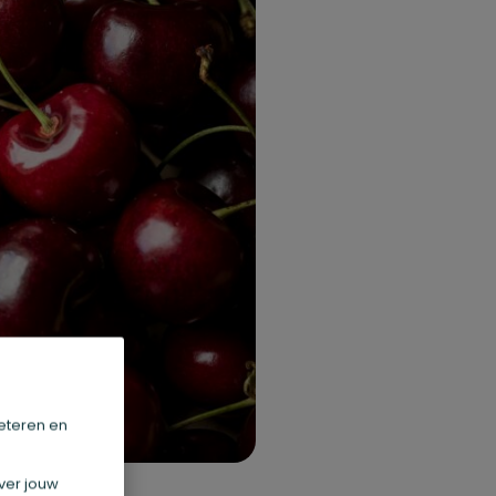
eteren en
ver jouw