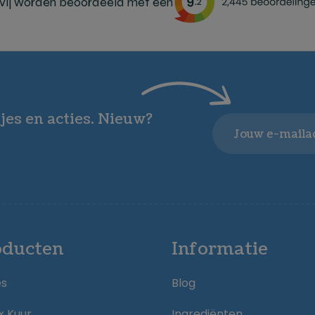
ij worden beoordeeld met een
jes en acties. Nieuw?
Email
oducten
Informatie
es
Blog
x Kuur
Ingrediënten