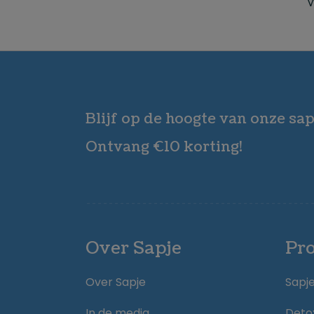
W
Blijf op de hoogte van onze sap
Ontvang €10 korting!
Over Sapje
Pr
Over Sapje
Sapj
In de media
Deto