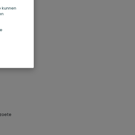
Zo kunnen
en
witte
om
de
r
sen.
t in
 zoete