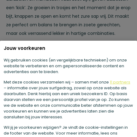
een ‘kick’. Ze groeien in trosjes en het moment dat je erop
bijt, knappen ze open en komt het zure sap vrij. Dit maakt
ze perfect om balans te brengen in zoete gerechten,
maar ook verrassend lekker in hartige combinaties.
Jouw voorkeuren
Wij gebruiken cookies (en vergelijkbare technieken) om onze
website te verbeteren en om gepersonaliseerde content en
advertenties aan te bieden.
Met deze cookies verzamelen wij – samen met onze
11 partners
– informatie over jouw surfgedrag, zowel op onze website als
daarbuiten. Denk hierbij aan een uniek bezoekers ID. Op basis
daarvan stellen we een persoonlijk profiel van je op. Zo kunnen
we de website en onze communicatie beter afstemmen op jouw
voorkeuren en kunnen we je advertenties laten zien die
aansluiten bij jouw interesses.
Wil jij je voorkeuren wijzigen? Je vindt de cookie-instellingen in
de footer van de website. Voor meer informatie, lees ons