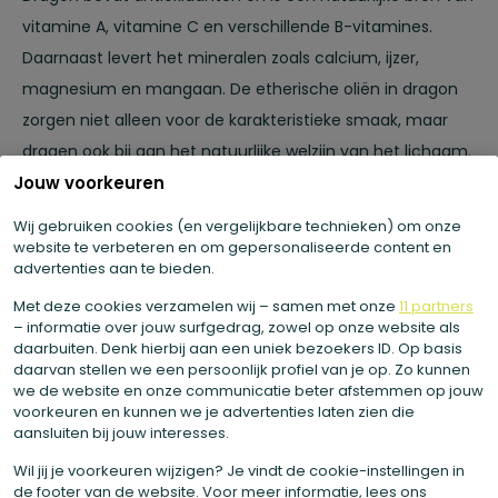
vitamine A, vitamine C en verschillende B-vitamines.
Daarnaast levert het mineralen zoals calcium, ijzer,
magnesium en mangaan. De etherische oliën in dragon
zorgen niet alleen voor de karakteristieke smaak, maar
dragen ook bij aan het natuurlijke welzijn van het lichaam.
Jouw voorkeuren
Wat betekent dit voor mijn
Wij gebruiken cookies (en vergelijkbare technieken) om onze
gezondheid?
website te verbeteren en om gepersonaliseerde content en
advertenties aan te bieden.
Dragon kan de spijsvertering ondersteunen en helpt het
Met deze cookies verzamelen wij – samen met onze
11 partners
– informatie over jouw surfgedrag, zowel op onze website als
lichaam bij het reguleren van een gezonde darmwerking.
daarbuiten. Denk hierbij aan een uniek bezoekers ID. Op basis
De aanwezige antioxidanten beschermen de cellen tegen
daarvan stellen we een persoonlijk profiel van je op. Zo kunnen
vrije radicalen en dragen bij aan een sterk
we de website en onze communicatie beter afstemmen op jouw
voorkeuren en kunnen we je advertenties laten zien die
immuunsysteem. Daarnaast heeft dragon een lichte
aansluiten bij jouw interesses.
kalmerende werking, waardoor het een subtiele bijdrage
Wil jij je voorkeuren wijzigen? Je vindt de cookie-instellingen in
levert aan balans en welzijn.
de footer van de website. Voor meer informatie, lees ons