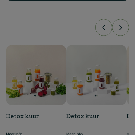
Detox kuur
Detox kuur
De
Meer info
Meer info
Meer