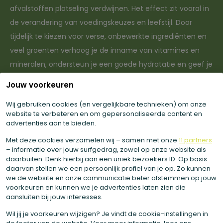
afvalstoffen plotseling verdwijnen. Het effect zit vooral in
de verandering van voedingskeuzes en leefstijl. Door
tijdelijk te kiezen voor verse, onbewerkte ingrediënten en
veel groenten verhoog je de inname van vitamines en
mineralen, ondersteun je een goede hydratatie en geef je
je spijsvertering rust.
Jouw voorkeuren
Veel mensen ervaren hierdoor meer energie, een minder
Wij gebruiken cookies (en vergelijkbare technieken) om onze
opgeblazen gevoel en een algemeen frisser gevoel in het
website te verbeteren en om gepersonaliseerde content en
advertenties aan te bieden.
lichaam.
Met deze cookies verzamelen wij – samen met onze
11 partners
Wil je dieper ingaan op de voordelen van detoxen? Lees
– informatie over jouw surfgedrag, zowel op onze website als
daarbuiten. Denk hierbij aan een uniek bezoekers ID. Op basis
meer over onze
detoxkuren
.
daarvan stellen we een persoonlijk profiel van je op. Zo kunnen
we de website en onze communicatie beter afstemmen op jouw
voorkeuren en kunnen we je advertenties laten zien die
aansluiten bij jouw interesses.
Wil jij je voorkeuren wijzigen? Je vindt de cookie-instellingen in