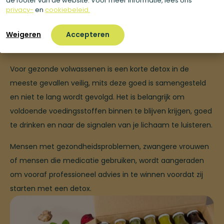
de footer van de website. Voor meer informatie, lees ons
privacy-
en
cookiebeleid.
Weigeren
Accepteren
Voor gezonde volwassenen is een korte detox in de
meeste gevallen veilig, mits deze goed is samengesteld
en niet te lang wordt gevolgd. Het is belangrijk om
voldoende voedingsstoffen binnen te blijven krijgen, goed
te drinken en naar de signalen van je lichaam te luisteren.
Mensen met gezondheidsproblemen, zwangere vrouwen
of mensen die medicatie gebruiken, wordt aangeraden
om vooraf professioneel advies in te winnen voordat zij
starten met een detox.