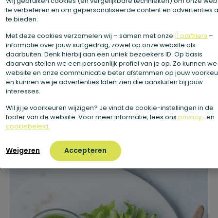
Wij gebruiken cookies (en vergelijkbare technieken) om onze web
te verbeteren en om gepersonaliseerde content en advertenties 
sporenelementen en antioxidanten. Hierdoor kan een
te bieden.
sapkuur volgen onder andere bijdragen aan je
Met deze cookies verzamelen wij – samen met onze
11 partners
–
energieniveau, de normale werking van je
informatie over jouw surfgedrag, zowel op onze website als
immuunsysteem en algehele welzijn. Ons speciale
detox
daarbuiten. Denk hierbij aan een uniek bezoekers ID. Op basis
daarvan stellen we een persoonlijk profiel van je op. Zo kunnen we
sapje
bevat bovendien het stofje choline, dat een
website en onze communicatie beter afstemmen op jouw voorke
positieve invloed heeft op de werking van je lever. Lees
en kunnen we je advertenties laten zien die aansluiten bij jouw
interesses.
hier meer informatie als je
1, 3, 5 of 7 dagen
een sapkuur
wilt volgen.
Wil jij je voorkeuren wijzigen? Je vindt de cookie-instellingen in de
footer van de website. Voor meer informatie, lees ons
privacy-
en
cookiebeleid.
Weigeren
Accepteren