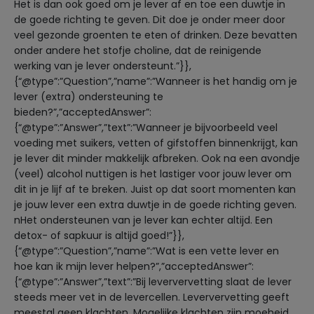
Het is dan ook goed om je lever af en toe een duwtje in
de goede richting te geven. Dit doe je onder meer door
veel gezonde groenten te eten of drinken. Deze bevatten
onder andere het stofje choline, dat de reinigende
werking van je lever ondersteunt.”}},
{“@type”:”Question”,”name”:”Wanneer is het handig om je
lever (extra) ondersteuning te
bieden?”,”acceptedAnswer”:
{“@type”:”Answer”,”text”:”Wanneer je bijvoorbeeld veel
voeding met suikers, vetten of gifstoffen binnenkrijgt, kan
je lever dit minder makkelijk afbreken. Ook na een avondje
(veel) alcohol nuttigen is het lastiger voor jouw lever om
dit in je lijf af te breken. Juist op dat soort momenten kan
je jouw lever een extra duwtje in de goede richting geven.
nHet ondersteunen van je lever kan echter altijd. Een
detox- of sapkuur is altijd goed!”}},
{“@type”:”Question”,”name”:”Wat is een vette lever en
hoe kan ik mijn lever helpen?”,”acceptedAnswer”:
{“@type”:”Answer”,”text”:”Bij leververvetting slaat de lever
steeds meer vet in de levercellen. Leververvetting geeft
meestal geen klachten. Mogelijke klachten zijn moeheid