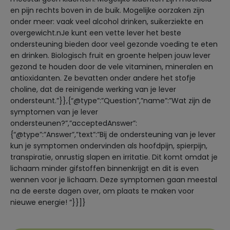
en pijn rechts boven in de buik. Mogelijke oorzaken zijn
onder meer: vaak veel alcohol drinken, suikerziekte en
overgewicht.nJe kunt een vette lever het beste
ondersteuning bieden door veel gezonde voeding te eten
en drinken. Biologisch fruit en groente helpen jouw lever
gezond te houden door de vele vitaminen, mineralen en
antioxidanten. Ze bevatten onder andere het stofje
choline, dat de reinigende werking van je lever
ondersteunt.”}},{“@type”:”Question”,”name”:”Wat zijn de
symptomen van je lever
ondersteunen?”,”acceptedAnswer”:
{“@type”:”Answer”,”text”:”Bij de ondersteuning van je lever
kun je symptomen ondervinden als hoofdpijn, spierpijn,
transpiratie, onrustig slapen en irritatie. Dit komt omdat je
lichaam minder gifstoffen binnenkrijgt en dit is even
wennen voor je lichaam. Deze symptomen gaan meestal
na de eerste dagen over, om plaats te maken voor
nieuwe energie! “}}]}