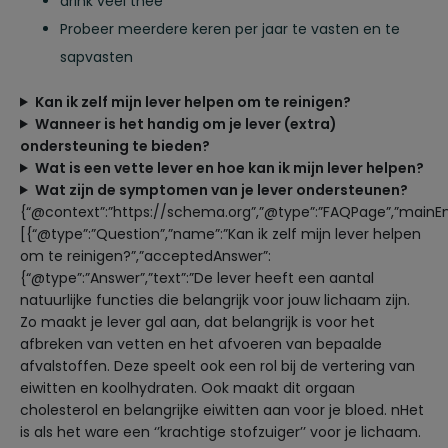
drink veel thee
Probeer meerdere keren per jaar te vasten en te
sapvasten
Kan ik zelf mijn lever helpen om te reinigen?
Wanneer is het handig om je lever (extra)
ondersteuning te bieden?
Wat is een vette lever en hoe kan ik mijn lever helpen?
Wat zijn de symptomen van je lever ondersteunen?
{“@context”:”https://schema.org”,”@type”:”FAQPage”,”mainEnt
[{“@type”:”Question”,”name”:”Kan ik zelf mijn lever helpen
om te reinigen?”,”acceptedAnswer”:
{“@type”:”Answer”,”text”:”De lever heeft een aantal
natuurlijke functies die belangrijk voor jouw lichaam zijn.
Zo maakt je lever gal aan, dat belangrijk is voor het
afbreken van vetten en het afvoeren van bepaalde
afvalstoffen. Deze speelt ook een rol bij de vertering van
eiwitten en koolhydraten. Ook maakt dit orgaan
cholesterol en belangrijke eiwitten aan voor je bloed. nHet
is als het ware een ‘’krachtige stofzuiger’’ voor je lichaam.