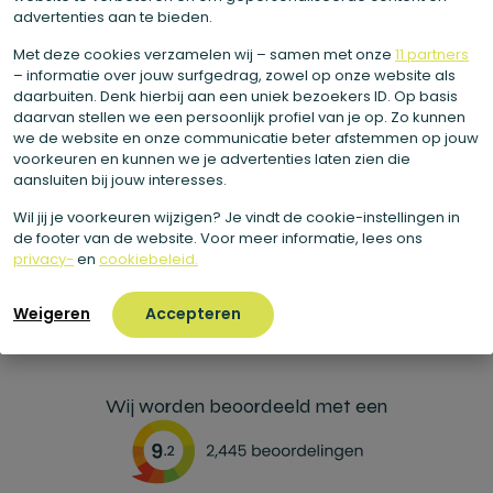
beta-caroteen, lycopeen, luteïne, cryptoxanthine en
advertenties aan te bieden.
zeaxanthine.
Met deze cookies verzamelen wij – samen met onze
11 partners
– informatie over jouw surfgedrag, zowel op onze website als
daarbuiten. Denk hierbij aan een uniek bezoekers ID. Op basis
daarvan stellen we een persoonlijk profiel van je op. Zo kunnen
we de website en onze communicatie beter afstemmen op jouw
Deel dit ingrediënt met je vrienden
voorkeuren en kunnen we je advertenties laten zien die
aansluiten bij jouw interesses.
Wil jij je voorkeuren wijzigen? Je vindt de cookie-instellingen in
de footer van de website. Voor meer informatie, lees ons
privacy-
en
cookiebeleid.
Weigeren
Accepteren
Wij worden beoordeeld met een