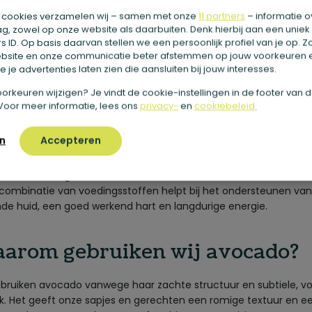
 cookies verzamelen wij – samen met onze
11 partners
– informatie o
do is een romige, zachte vrucht die bekendstaat om haar milde
g, zowel op onze website als daarbuiten. Denk hierbij aan een uniek
chtige smaak en rijke voedingswaarde. Oorspronkelijk komt de
 ID. Op basis daarvan stellen we een persoonlijk profiel van je op. 
do uit Midden- en Zuid-Amerika, waar ze al eeuwenlang wordt
bsite en onze communicatie beter afstemmen op jouw voorkeuren 
en vanwege haar voedzame eigenschappen.
 je advertenties laten zien die aansluiten bij jouw interesses.
e voorkeuren wijzigen? Je vindt de cookie-instellingen in de footer van 
er avocado
Voor meer informatie, lees ons
privacy-
en
cookiebeleid.
n
Accepteren
ocado groeit aan de avocado boom en is eigenlijk een vrucht, 
te. Het vruchtvlees is romig en vol van smaak en zit boordevol
de onverzadigde vetten, vezels, vitamine E, kalium en foliumzuu
combinatie van voedingsstoffen helpt bij het ondersteunen va
de huid, een goed werkend hart en langdurige energie.
arom gebruiken wij avocado?
ebruiken avocado vanwege haar zachte structuur en subtiele, vo
. Het geeft onze sapjes en gerechten een romige textuur en e