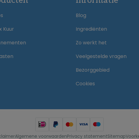
oducten
Informatie
es
Blog
x Kuur
Ingrediënten
nnementen
Zo werkt het
asten
Veelgestelde vragen
Bezorggebied
Cookies
claimer
Algemene voorwaarden
Privacy statement
Sitemap
Voork