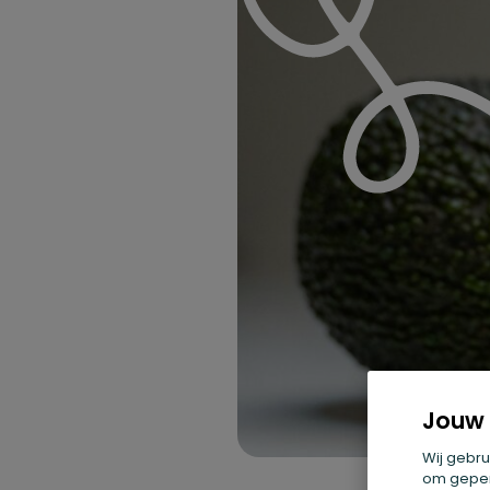
Jouw 
Wij gebru
om geper