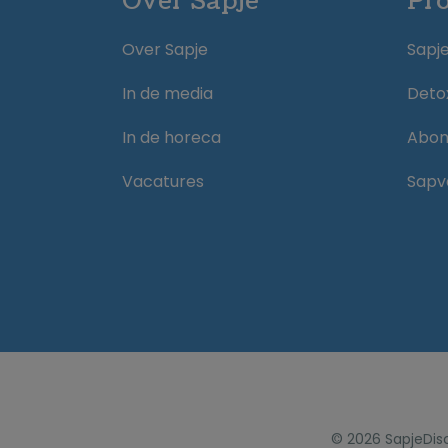
Over Sapje
Pr
Over Sapje
Sapj
In de media
Deto
In de horeca
Abo
Vacatures
Sapv
© 2026 Sapje
Dis