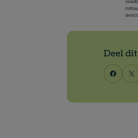
voedz
natuu
avoca
Deel di