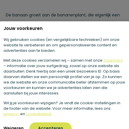
De banaan groeit aan de bananenplant, die eigenlijk een
kruidachtige plant is en geen boom. De vrucht heeft een
Jouw voorkeuren
zachte, zoete smaak en zit vol met voedingsstoffen zoals
kalium, vezels, vitamine B6 en vitamine C. Deze
Wij gebruiken cookies (en vergelijkbare technieken) om onze
website te verbeteren en om gepersonaliseerde content en
combinatie ondersteunt een gezonde spijsvertering, helpt
advertenties aan te bieden.
bij het behouden van een goed energieniveau en draagt
Met deze cookies verzamelen wij – samen met onze
11 partners
bij aan het functioneren van spieren en zenuwen.
– informatie over jouw surfgedrag, zowel op onze website als
daarbuiten. Denk hierbij aan een uniek bezoekers ID. Op basis
daarvan stellen we een persoonlijk profiel van je op. Zo kunnen
Waarom gebruiken wij banaan?
we de website en onze communicatie beter afstemmen op jouw
voorkeuren en kunnen we je advertenties laten zien die
aansluiten bij jouw interesses.
Wij gebruiken banaan vanwege haar natuurlijke zoetheid
Wil jij je voorkeuren wijzigen? Je vindt de cookie-instellingen in
de footer van de website. Voor meer informatie, lees ons
en romige textuur. Ze geeft onze sapjes en gerechten
privacy-
en
cookiebeleid.
een volle, zachte smaak zonder toegevoegde suikers. Een
vleugje banaan brengt warmte, zachtheid en een vleugje
Weigeren
Accepteren