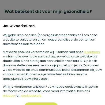
Wat betekent dit voor mijn gezondheid?
Er zitten verschillende gezonde voedingsstoffen in de
Jouw voorkeuren
rabarber. Hoe dragen deze bij aan jouw gezondheid? We
zetten het voor je op een rij.
Wij gebruiken cookies (en vergelijkbare technieken) om onze
Vitamine K is in je lichaam betrokken bij de normale
website te verbeteren en om gepersonaliseerde content en
advertenties aan te bieden.
stolling van je bloed. Ook helpt de vitamine bij het
behoud van sterke botten.
Met deze cookies verzamelen wij – samen met onze
11 partners
– informatie over jouw surfgedrag, zowel op onze website als
Kalium is onder andere goed voor je bloeddruk.
daarbuiten. Denk hierbij aan een uniek bezoekers ID. Op basis
Daarnaast is dit mineraal belangrijk voor de normale
daarvan stellen we een persoonlijk profiel van je op. Zo kunnen
we de website en onze communicatie beter afstemmen op jouw
werking van spieren en zenuwen.
voorkeuren en kunnen we je advertenties laten zien die
aansluiten bij jouw interesses.
Wil jij je voorkeuren wijzigen? Je vindt de cookie-instellingen in
de footer van de website. Voor meer informatie, lees ons
privacy-
en
cookiebeleid.
Waarom gebruiken wij rabarber?