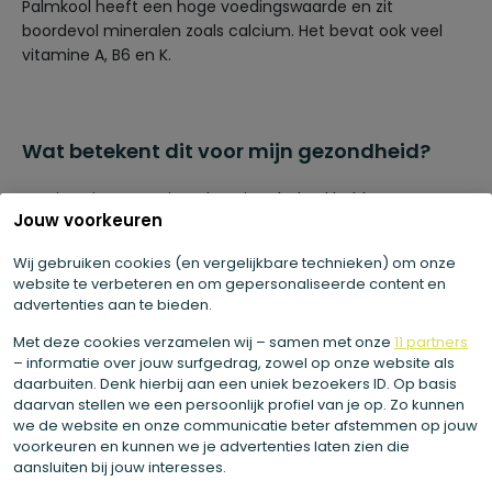
Palmkool heeft een hoge voedingswaarde en zit
boordevol mineralen zoals calcium. Het bevat ook veel
vitamine A, B6 en K.
Wat betekent dit voor mijn gezondheid?
De vitamines en mineralen uit palmkool hebben
Jouw voorkeuren
verschillende positieve eigenschappen voor je
gezondheid. We zetten ze voor je op een rij.
Wij gebruiken cookies (en vergelijkbare technieken) om onze
Calcium ondersteunt je spijsvertering en draagt bij
website te verbeteren en om gepersonaliseerde content en
advertenties aan te bieden.
aan het behoud van sterke botten.
Vitamine A is goed voor je gezichtsvermogen en
Met deze cookies verzamelen wij – samen met onze
11 partners
– informatie over jouw surfgedrag, zowel op onze website als
verzorgt de huid van binnenuit. Bovendien heeft
daarbuiten. Denk hierbij aan een uniek bezoekers ID. Op basis
deze vitamine een positieve invloed op je
daarvan stellen we een persoonlijk profiel van je op. Zo kunnen
we de website en onze communicatie beter afstemmen op jouw
immuunsysteem.
voorkeuren en kunnen we je advertenties laten zien die
Vitamine B6 draagt bij aan de regulatie van
aansluiten bij jouw interesses.
hormonen in je lichaam en bevordert daarnaast je