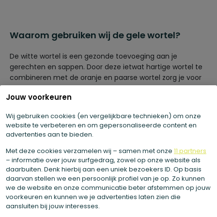
Waarom gebruiken wij de gele wortel?
De witte wortel is een gezonde toevoeging aan je
gerechten en sappen. Door deze ietwat hartige wortel te
combineren met de oranje en paarse wortel zorg je voor
een vrolijke kleurencombinatie op je bord. Maar ook in
Jouw voorkeuren
sappen kan hij natuurlijk goed gebruikt worden. Wij
gebruiken de witte wortel in onze sappen graag in
Wij gebruiken cookies (en vergelijkbare technieken) om onze
combinatie met andere groenten met een lichte kleur!
website te verbeteren en om gepersonaliseerde content en
advertenties aan te bieden.
Met deze cookies verzamelen wij – samen met onze
11 partners
– informatie over jouw surfgedrag, zowel op onze website als
daarbuiten. Denk hierbij aan een uniek bezoekers ID. Op basis
daarvan stellen we een persoonlijk profiel van je op. Zo kunnen
we de website en onze communicatie beter afstemmen op jouw
voorkeuren en kunnen we je advertenties laten zien die
aansluiten bij jouw interesses.