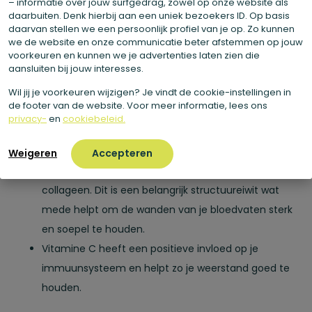
– informatie over jouw surfgedrag, zowel op onze website als
Vitamine C heeft een positieve invloed op de
daarbuiten. Denk hierbij aan een uniek bezoekers ID. Op basis
daarvan stellen we een persoonlijk profiel van je op. Zo kunnen
werking van ons geheugen en
we de website en onze communicatie beter afstemmen op jouw
concentratievermogen. Bovendien is het gunstig
voorkeuren en kunnen we je advertenties laten zien die
aansluiten bij jouw interesses.
voor een goede geestelijke balans.
Vitamine C is goed voor de aanmaak van kraakbeen
Wil jij je voorkeuren wijzigen? Je vindt de cookie-instellingen in
de footer van de website. Voor meer informatie, lees ons
in je gewrichten en helpt hierdoor je gewrichten
privacy-
en
cookiebeleid.
gezond te houden. Daarnaast helpt het je botten
sterk te houden.
Weigeren
Accepteren
Vitamine C is van belang voor de vorming van
collageen. Dit is een belangrijk structuureiwit wat
mede helpt om de wanden van je bloedvaten sterk
en soepel te houden.
Vitamine C heeft een positieve invloed op je
immuunsysteem en helpt zo je weerstand goed te
houden.