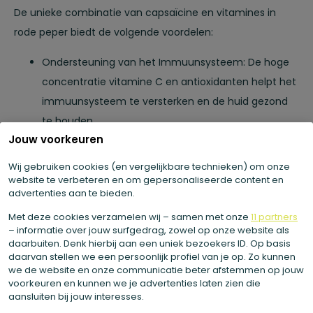
De unieke combinatie van capsaïcine en vitamines in
rode peper biedt de volgende voordelen:
Ondersteuning van het Immuunsysteem: De hoge
concentratie vitamine C en antioxidanten helpt het
immuunsysteem te versterken en de huid gezond
te houden.
Jouw voorkeuren
Stimulatie van de Stofwisseling: Capsaïcine staat
erom bekend dat het de stofwisseling
Wij gebruiken cookies (en vergelijkbare technieken) om onze
(metabolisme) tijdelijk kan versnellen en de
website te verbeteren en om gepersonaliseerde content en
advertenties aan te bieden.
vetverbranding licht kan stimuleren.
Met deze cookies verzamelen wij – samen met onze
11 partners
Bloedcirculatie: Capsaïcine kan helpen bij het
– informatie over jouw surfgedrag, zowel op onze website als
verbeteren van de bloedcirculatie en het
daarbuiten. Denk hierbij aan een uniek bezoekers ID. Op basis
daarvan stellen we een persoonlijk profiel van je op. Zo kunnen
bevorderen van gezonde bloedvaten.
we de website en onze communicatie beter afstemmen op jouw
Pijnverlichting: Capsaïcine wordt lokaal gebruikt in
voorkeuren en kunnen we je advertenties laten zien die
crèmes vanwege de pijnstillende eigenschappen
aansluiten bij jouw interesses.