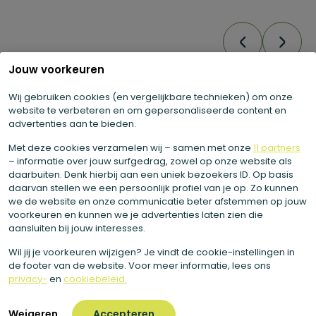
Jouw voorkeuren
Wij gebruiken cookies (en vergelijkbare technieken) om onze
Promo
website te verbeteren en om gepersonaliseerde content en
advertenties aan te bieden.
Met deze cookies verzamelen wij – samen met onze
11 partners
– informatie over jouw surfgedrag, zowel op onze website als
daarbuiten. Denk hierbij aan een uniek bezoekers ID. Op basis
daarvan stellen we een persoonlijk profiel van je op. Zo kunnen
we de website en onze communicatie beter afstemmen op jouw
voorkeuren en kunnen we je advertenties laten zien die
aansluiten bij jouw interesses.
Vitamine weekbox
De Legends box
Be
Wil jij je voorkeuren wijzigen? Je vindt de cookie-instellingen in
de footer van de website. Voor meer informatie, lees ons
Meer info
privacy-
en
cookiebeleid.
Meer info
Meer
Oorspronkelijke
Huidige
€
118,00
€
72,50
€
10
prijs
prijs
€
99,00
Weigeren
Accepteren