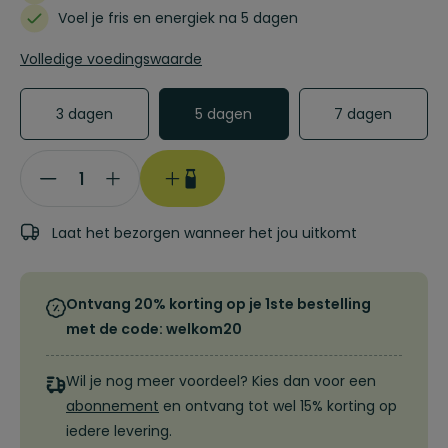
Voel je fris en energiek na 5 dagen
Volledige voedingswaarde
3 dagen
5 dagen
7 dagen
Sapkuur
5
dagen
Laat het bezorgen wanneer het jou uitkomt
+
aantal
Ontvang 20% korting op je 1ste bestelling
met de code: welkom20
Wil je nog meer voordeel? Kies dan voor een
abonnement
en ontvang tot wel 15% korting op
iedere levering.