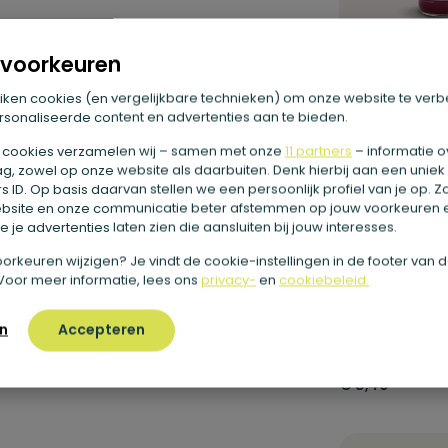
voorkeuren
Energy
€
4,95
iken cookies (en vergelijkbare technieken) om onze website te verb
sonaliseerde content en advertenties aan te bieden.
 cookies verzamelen wij – samen met onze
11 partners
– informatie o
g, zowel op onze website als daarbuiten. Denk hierbij aan een uniek
 ID. Op basis daarvan stellen we een persoonlijk profiel van je op. 
bsite en onze communicatie beter afstemmen op jouw voorkeuren 
 je advertenties laten zien die aansluiten bij jouw interesses.
e voorkeuren wijzigen? Je vindt de cookie-instellingen in de footer van 
Voor meer informatie, lees ons
privacy-
en
cookiebeleid.
n
Accepteren
Fruit love
€
5,40