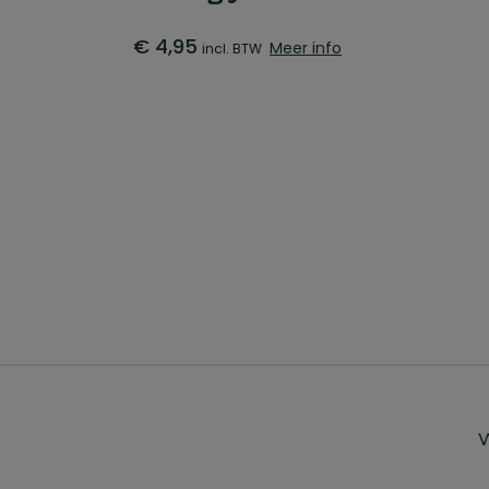
€
4,95
Meer info
incl. BTW
W