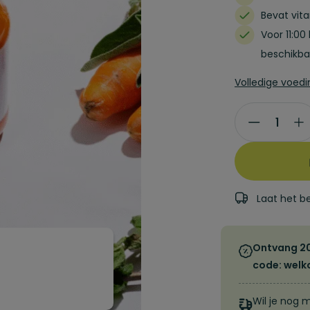
Bevat vit
Voor 11:00
beschikbaa
Volledige voed
Fresh
aantal
Laat het b
Ontvang 20%
code: wel
Wil je nog 