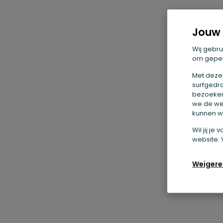
Jouw 
Wij gebru
om geper
Met deze
surfgedra
bezoekers
we de we
kunnen we
Wil jij j
website. 
Weigere