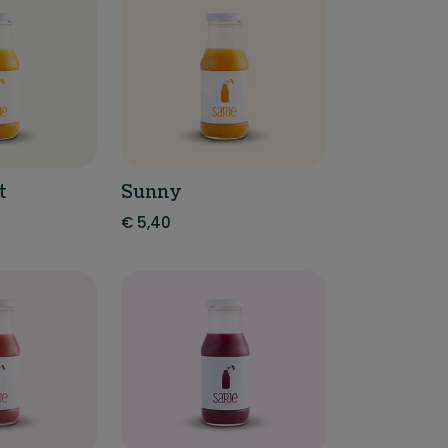
t
Sunny
€
5,40