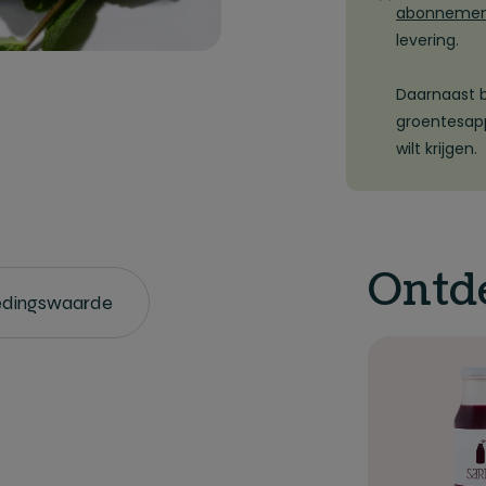
abonneme
levering.
Daarnaast b
groentesapp
wilt krijgen.
Ontd
dingswaarde