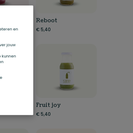
Reboot
€
5,40
eteren en
ver jouw
Zo kunnen
en
de
Fruit joy
€
5,40