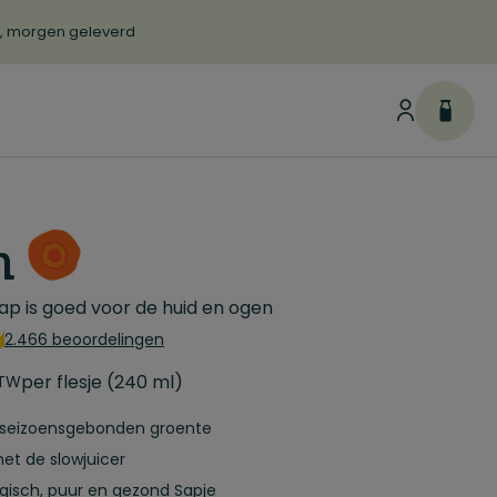
d, morgen geleverd
h
ap is goed voor de huid en ogen
2.466 beoordelingen
per flesje (240 ml)
BTW
 seizoensgebonden groente
et de slowjuicer
ogisch, puur en gezond Sapje