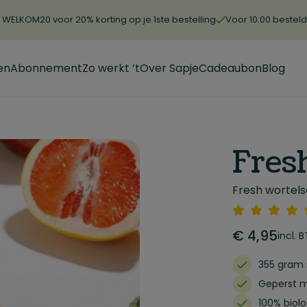
WELKOM20 voor 20% korting op je 1ste bestelling
Voor 10:00 bestel
en
Abonnement
Zo werkt ’t
Over Sapje
Cadeaubon
Blog
Fres
Fresh wortels
€
4,95
incl. 
355 gram
Geperst m
100% biol