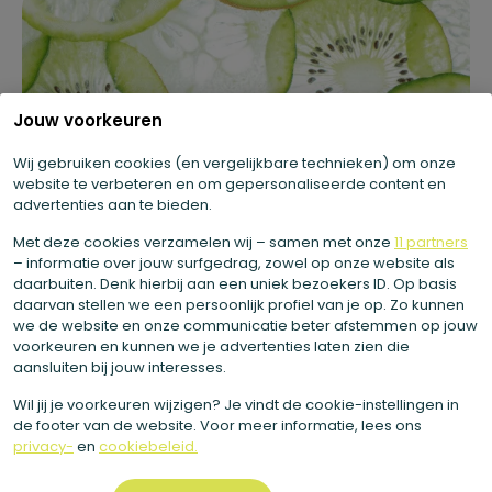
Jouw voorkeuren
Wij gebruiken cookies (en vergelijkbare technieken) om onze
website te verbeteren en om gepersonaliseerde content en
advertenties aan te bieden.
Met deze cookies verzamelen wij – samen met onze
11 partners
– informatie over jouw surfgedrag, zowel op onze website als
daarbuiten. Denk hierbij aan een uniek bezoekers ID. Op basis
daarvan stellen we een persoonlijk profiel van je op. Zo kunnen
we de website en onze communicatie beter afstemmen op jouw
voorkeuren en kunnen we je advertenties laten zien die
aansluiten bij jouw interesses.
Wil jij je voorkeuren wijzigen? Je vindt de cookie-instellingen in
08 July 2026
de footer van de website. Voor meer informatie, lees ons
privacy-
en
cookiebeleid.
Vitamin K