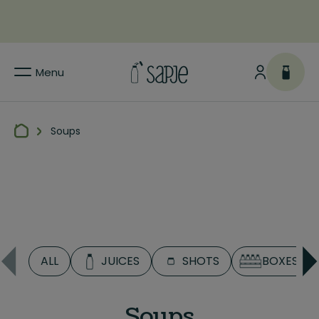
Menu
Soups
ALL
JUICES
SHOTS
BOXES
Soups