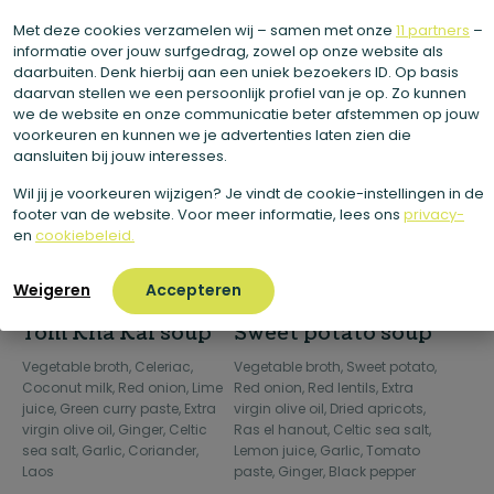
Met deze cookies verzamelen wij – samen met onze
11 partners
–
€
5,95
€
5,95
informatie over jouw surfgedrag, zowel op onze website als
incl. VAT
incl. VAT
daarbuiten. Denk hierbij aan een uniek bezoekers ID. Op basis
daarvan stellen we een persoonlijk profiel van je op. Zo kunnen
we de website en onze communicatie beter afstemmen op jouw
voorkeuren en kunnen we je advertenties laten zien die
aansluiten bij jouw interesses.
Wil jij je voorkeuren wijzigen? Je vindt de cookie-instellingen in de
footer van de website. Voor meer informatie, lees ons
privacy-
en
cookiebeleid.
Weigeren
Accepteren
Tom Kha Kai soup
Sweet potato soup
Vegetable broth, Celeriac,
Vegetable broth, Sweet potato,
Coconut milk, Red onion, Lime
Red onion, Red lentils, Extra
juice, Green curry paste, Extra
virgin olive oil, Dried apricots,
virgin olive oil, Ginger, Celtic
Ras el hanout, Celtic sea salt,
sea salt, Garlic, Coriander,
Lemon juice, Garlic, Tomato
Laos
paste, Ginger, Black pepper