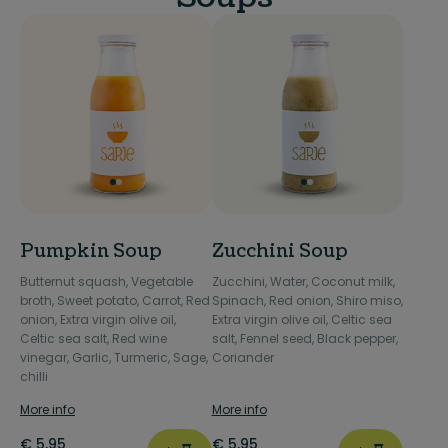
Pumpkin Soup
Zucchini Soup
Butternut squash, Vegetable
Zucchini, Water, Coconut milk,
broth, Sweet potato, Carrot, Red
Spinach, Red onion, Shiro miso,
onion, Extra virgin olive oil,
Extra virgin olive oil, Celtic sea
Celtic sea salt, Red wine
salt, Fennel seed, Black pepper,
vinegar, Garlic, Turmeric, Sage,
Coriander
chilli
More info
More info
€
5,95
€
5,95