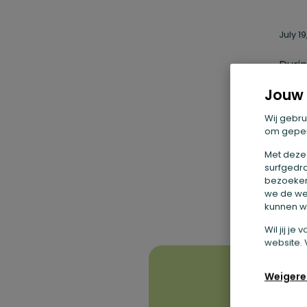
July 19
Durin
Sap.j
Jouw 
hungr
Wij gebru
longe
om geper
reall
Met deze
surfgedra
slept
bezoekers
we de we
mysel
kunnen we
Wil jij j
website. 
Weigere
Share t