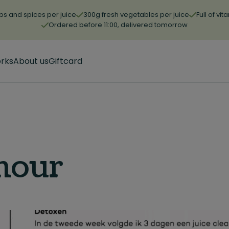
bs and spices per juice
300g fresh vegetables per juice
Full of vi
Ordered before 11:00, delivered tomorrow
orks
About us
Giftcard
mour