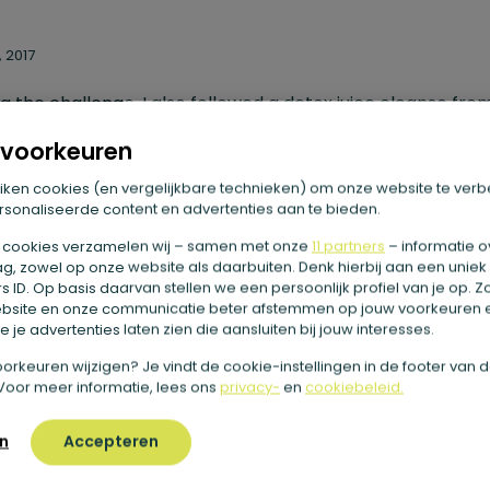
, 2017
g the challenge, I also followed a
detox
juice cleanse fro
e for three days. The first day went very well and I was no
voorkeuren
y. However, I do notice that at the end of the day I was n
iken cookies (en vergelijkbare technieken) om onze website te verb
r sharp. On day 2, I realize how much chocolate I eat. It’s
sonaliseerde content en advertenties aan te bieden.
y kicking off the sugar. I had a headache and felt weak, bu
 cookies verzamelen wij – samen met onze
11 partners
– informatie o
g, zowel op onze website als daarbuiten. Denk hierbij aan een uniek
 very deeply, By day 3 I felt light, energetic and proud of
 ID. Op basis daarvan stellen we een persoonlijk profiel van je op. 
bsite en onze communicatie beter afstemmen op jouw voorkeuren 
f.
 je advertenties laten zien die aansluiten bij jouw interesses.
e voorkeuren wijzigen? Je vindt de cookie-instellingen in de footer van 
Voor meer informatie, lees ons
privacy-
en
cookiebeleid.
n
Accepteren
his blog with your friends