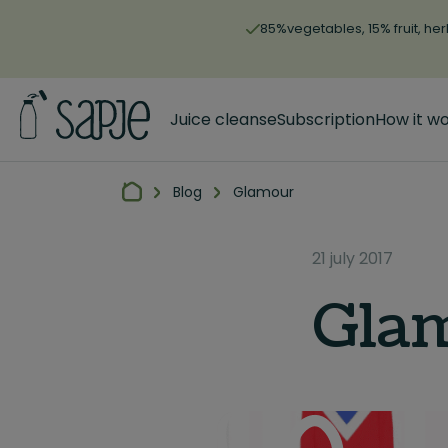
85%vegetables, 15% fruit, her
Juice cleanse
Subscription
How it w
Blog
Glamour
21 july 2017
Gla