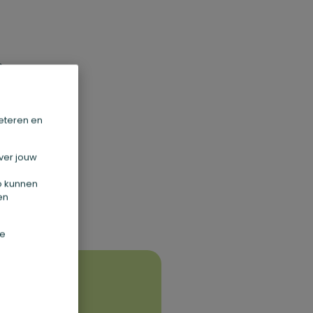
m
t
o
eteren en
t
ver jouw
Zo kunnen
en
de