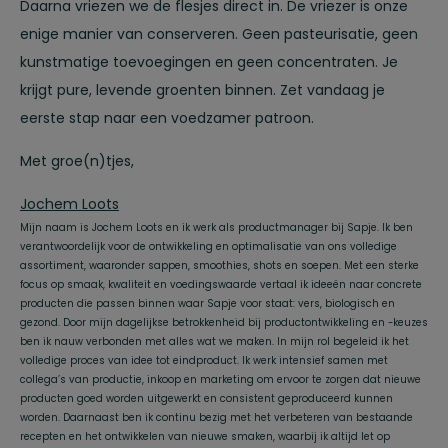
Daarna vriezen we de flesjes direct in. De vriezer is onze
enige manier van conserveren. Geen pasteurisatie, geen
kunstmatige toevoegingen en geen concentraten. Je
krijgt pure, levende groenten binnen. Zet vandaag je
eerste stap naar een voedzamer patroon.
Met groe(n)tjes,
Jochem Loots
Mijn naam is Jochem Loots en ik werk als productmanager bij Sapje. Ik ben
verantwoordelijk voor de ontwikkeling en optimalisatie van ons volledige
assortiment, waaronder sappen, smoothies, shots en soepen. Met een sterke
focus op smaak, kwaliteit en voedingswaarde vertaal ik ideeën naar concrete
producten die passen binnen waar Sapje voor staat: vers, biologisch en
gezond. Door mijn dagelijkse betrokkenheid bij productontwikkeling en -keuzes
ben ik nauw verbonden met alles wat we maken. In mijn rol begeleid ik het
volledige proces van idee tot eindproduct. Ik werk intensief samen met
collega’s van productie, inkoop en marketing om ervoor te zorgen dat nieuwe
producten goed worden uitgewerkt en consistent geproduceerd kunnen
worden. Daarnaast ben ik continu bezig met het verbeteren van bestaande
recepten en het ontwikkelen van nieuwe smaken, waarbij ik altijd let op