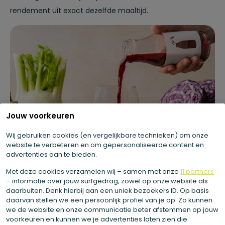
rendement uit exact dezelfde maaltijd.
Jouw voorkeuren
Wij gebruiken cookies (en vergelijkbare technieken) om onze
website te verbeteren en om gepersonaliseerde content en
advertenties aan te bieden.
Met deze cookies verzamelen wij – samen met onze
11 partners
– informatie over jouw surfgedrag, zowel op onze website als
Planning en de sociale kant van
daarbuiten. Denk hierbij aan een uniek bezoekers ID. Op basis
voeding
daarvan stellen we een persoonlijk profiel van je op. Zo kunnen
we de website en onze communicatie beter afstemmen op jouw
voorkeuren en kunnen we je advertenties laten zien die
Gedragsverandering vraagt om voorbereiding. Pas direct