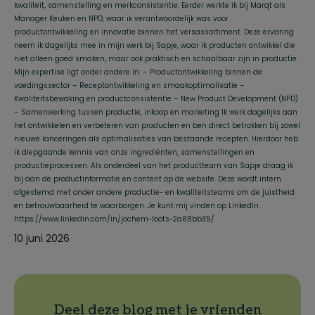
kwaliteit, samenstelling en merkconsistentie. Eerder werkte ik bij Marqt als
Manager Keuken en NPD, waar ik verantwoordelijk was voor
productontwikkeling en innovatie binnen het versassortiment. Deze ervaring
neem ik dagelijks mee in mijn werk bij Sapje, waar ik producten ontwikkel die
niet alleen goed smaken, maar ook praktisch en schaalbaar zijn in productie.
Mijn expertise ligt onder andere in: – Productontwikkeling binnen de
voedingssector – Receptontwikkeling en smaakoptimalisatie –
Kwaliteitsbewaking en productconsistentie – New Product Development (NPD)
– Samenwerking tussen productie, inkoop en marketing Ik werk dagelijks aan
het ontwikkelen en verbeteren van producten en ben direct betrokken bij zowel
nieuwe lanceringen als optimalisaties van bestaande recepten. Hierdoor heb
ik diepgaande kennis van onze ingrediënten, samenstellingen en
productieprocessen. Als onderdeel van het productteam van Sapje draag ik
bij aan de productinformatie en content op de website. Deze wordt intern
afgestemd met onder andere productie- en kwaliteitsteams om de juistheid
en betrouwbaarheid te waarborgen. Je kunt mij vinden op LinkedIn:
https://www.linkedin.com/in/jochem-loots-2a88bb35/
10 juni 2026
Deel deze blog met je vrienden