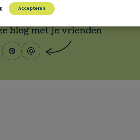
n
Accepteren
ze blog met je vrienden