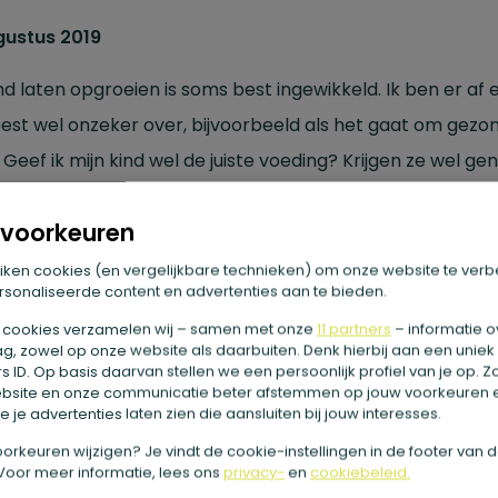
gustus 2019
nd laten opgroeien is soms best ingewikkeld. Ik ben er af 
est wel onzeker over, bijvoorbeeld als het gaat om gezo
 Geef ik mijn kind wel de juiste voeding? Krijgen ze wel ge
te en fruit binnen? Er zijn natuurlijk richtlijnen van bijvoo
voorkeuren
oedingscentrum, maar lukt het altijd wel om me daar
aal aan te houden? Er zijn van die dagen dat mijn man en
iken cookies (en vergelijkbare technieken) om onze website te verb
sonaliseerde content en advertenties aan te bieden.
thuis zijn en we toch weer een snelle spaghetti in elkaar
 cookies verzamelen wij – samen met onze
11 partners
– informatie o
en, een afhaalmaaltijd eten of een pizza bestellen
.
Ook las
g, zowel op onze website als daarbuiten. Denk hierbij aan een uniek
 ID. Op basis daarvan stellen we een persoonlijk profiel van je op. 
kids zijn niet dol op groente. Gelukkig heb ik daar nu wel e
bsite en onze communicatie beter afstemmen op jouw voorkeuren 
sing voor gevonden waar ik heel blij mee ben: de
 je advertenties laten zien die aansluiten bij jouw interesses.
tesapjes van Sap.je. Lees het volledige artikel op hun we
e voorkeuren wijzigen? Je vindt de cookie-instellingen in de footer van 
Voor meer informatie, lees ons
privacy-
en
cookiebeleid.