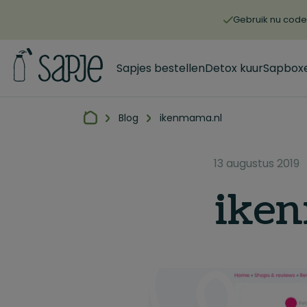
Gebruik nu code 
Sapjes bestellen
Detox kuur
Sapbox
Blog
ikenmama.nl
13 augustus 2019
ike