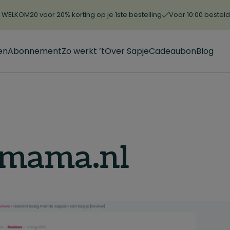
WELKOM20 voor 20% korting op je 1ste bestelling
Voor 10:00 bestel
en
Abonnement
Zo werkt ’t
Over Sapje
Cadeaubon
Blog
nmama.nl