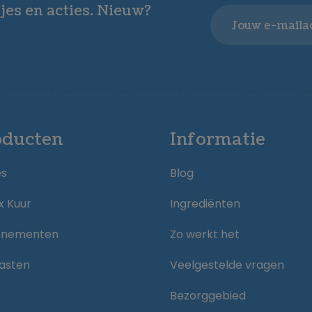
jes en acties. Nieuw?
Email
oducten
Informatie
es
Blog
x Kuur
Ingrediënten
nnementen
Zo werkt het
asten
Veelgestelde vragen
Bezorggebied