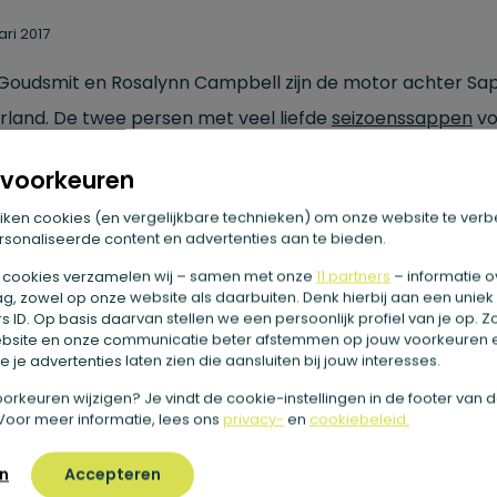
ari 2017
Goudsmit en Rosalynn Campbell zijn de motor achter Sap
rland. De twee persen met veel liefde
seizoenssappen
vo
te, een beetje fruit, supergezonde specerijen, kruiden, wi
voorkeuren
ten, zeewieren en paddenstoelen en noem maar op. In h
iken cookies (en vergelijkbare technieken) om onze website te verb
nieuwe boek Sapje bundelen ze 100 heerlijke saprecepte
sonaliseerde content en advertenties aan te bieden.
al High Magazine deelt ze
detoxsapjes
van hen, samen m
 cookies verzamelen wij – samen met onze
11 partners
– informatie o
nde tips.
Lees hier het volledige artikel.
g, zowel op onze website als daarbuiten. Denk hierbij aan een uniek
 ID. Op basis daarvan stellen we een persoonlijk profiel van je op. 
bsite en onze communicatie beter afstemmen op jouw voorkeuren 
 je advertenties laten zien die aansluiten bij jouw interesses.
e voorkeuren wijzigen? Je vindt de cookie-instellingen in de footer van 
Voor meer informatie, lees ons
privacy-
en
cookiebeleid.
ze blog met je vrienden
n
Accepteren