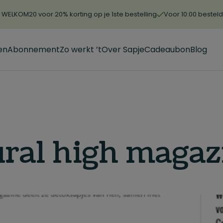
WELKOM20 voor 20% korting op je 1ste bestelling
Voor 10:00 bestel
en
Abonnement
Zo werkt ’t
Over Sapje
Cadeaubon
Blog
ral high magaz