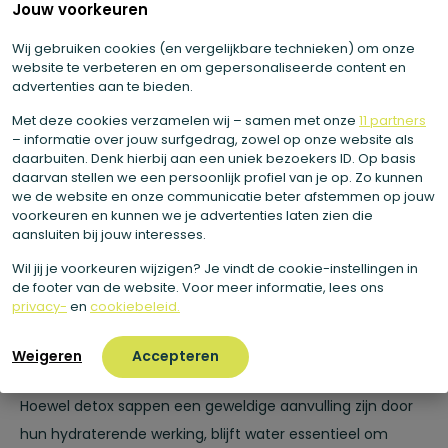
Jouw voorkeuren
ideaal om verloren elektrolyten aan te vullen.
Wij gebruiken cookies (en vergelijkbare technieken) om onze
website te verbeteren en om gepersonaliseerde content en
Veelgestelde vragen
advertenties aan te bieden.
Met deze cookies verzamelen wij – samen met onze
11 partners
Zijn detox sappen beter dan sportdranken?
– informatie over jouw surfgedrag, zowel op onze website als
daarbuiten. Denk hierbij aan een uniek bezoekers ID. Op basis
daarvan stellen we een persoonlijk profiel van je op. Zo kunnen
Sportdranken bevatten over het algemeen bewerkte
we de website en onze communicatie beter afstemmen op jouw
suikers en kunstmatige toevoegingen. Detox sappen van
voorkeuren en kunnen we je advertenties laten zien die
aansluiten bij jouw interesses.
Sapje bevatten daarentegen natuurlijke biologische
producten. In dat opzicht zou je kunnen stellen dat detox
Wil jij je voorkeuren wijzigen? Je vindt de cookie-instellingen in
de footer van de website. Voor meer informatie, lees ons
sappen beter zijn dan de meeste sportdranken… maar de
privacy-
en
cookiebeleid.
keuze is aan jou!
Weigeren
Accepteren
Kan ik water vervangen door detox sappen?
Hoewel detox sappen een geweldige aanvulling zijn door
hun hydraterende werking, blijft water essentieel om