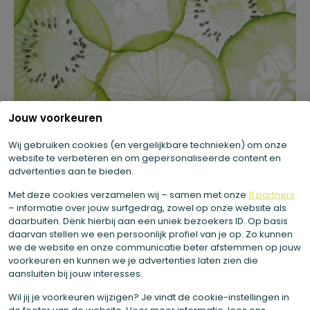
Jouw voorkeuren
Wij gebruiken cookies (en vergelijkbare technieken) om onze
website te verbeteren en om gepersonaliseerde content en
advertenties aan te bieden.
Met deze cookies verzamelen wij – samen met onze
11 partners
– informatie over jouw surfgedrag, zowel op onze website als
daarbuiten. Denk hierbij aan een uniek bezoekers ID. Op basis
08 juli 2026
daarvan stellen we een persoonlijk profiel van je op. Zo kunnen
we de website en onze communicatie beter afstemmen op jouw
Alles over vitamine K:
voorkeuren en kunnen we je advertenties laten zien die
aansluiten bij jouw interesses.
voeding, opname en
Wil jij je voorkeuren wijzigen? Je vindt de cookie-instellingen in