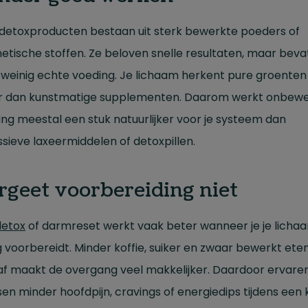
 detoxproducten bestaan uit sterk bewerkte poeders of
etische stoffen. Ze beloven snelle resultaten, maar beva
weinig echte voeding. Je lichaam herkent pure groenten
r dan kunstmatige supplementen. Daarom werkt onbew
ng meestal een stuk natuurlijker voor je systeem dan
sieve laxeermiddelen of detoxpillen.
rgeet voorbereiding niet
detox
of darmreset werkt vaak beter wanneer je je licha
g voorbereidt. Minder koffie, suiker en zwaar bewerkt ete
af maakt de overgang veel makkelijker. Daardoor ervaren
n minder hoofdpijn, cravings of energiedips tijdens een 