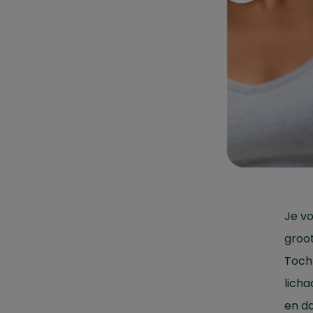
Je vo
groot
Toch 
licha
en d