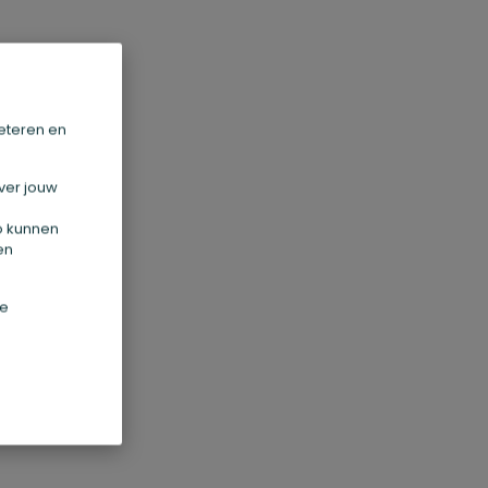
stant
eteren en
ver jouw
Zo kunnen
en
st en
g te
de
staat
eken