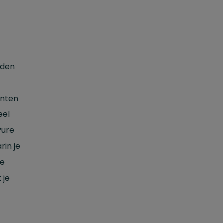
rden
ënten
eel
Pure
in je
re
 je