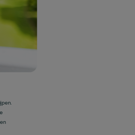
jpen.
Je
ren