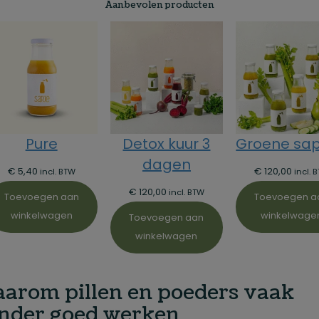
Aanbevolen producten
Pure
Detox kuur 3
Groene sa
dagen
€
5,40
€
120,00
incl. BTW
incl. 
€
120,00
incl. BTW
Toevoegen aan
Toevoegen a
winkelwagen
winkelwage
Toevoegen aan
winkelwagen
arom pillen en poeders vaak
nder goed werken