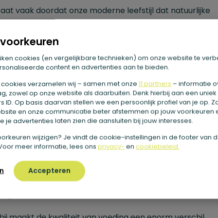
aat vaak doordat onze moderne leefstijl dat natuurlijke
s in de weg zit. Te veel
bewerkte voeding
, stress en con
voorkeuren
zorgen ervoor dat je systeem nooit echt rust krijgt.
iken cookies (en vergelijkbare technieken) om onze website te verb
sonaliseerde content en advertenties aan te bieden.
e werkt een natuurlijke
 cookies verzamelen wij – samen met onze
11 partners
– informatie o
rmreiniging?
g, zowel op onze website als daarbuiten. Denk hierbij aan een uniek
 ID. Op basis daarvan stellen we een persoonlijk profiel van je op. 
bsite en onze communicatie beter afstemmen op jouw voorkeuren 
atuurlijke darmreiniging
draait vooral om twee dingen: ru
 je advertenties laten zien die aansluiten bij jouw interesses.
ng. Door tijdelijk lichter te eten of meer vloeibare voedin
e voorkeuren wijzigen? Je vindt de cookie-instellingen in de footer van 
Voor meer informatie, lees ons
privacy-
en
cookiebeleid.
iken, geef je je spijsvertering minder werk. Daardoor ont
imte voor herstel. Je lichaam hoeft minder energie te st
n
Accepteren
are maaltijden en kan zich beter focussen op balans en
ging.
ij maakt de kwaliteit van voeding een enorm verschil.