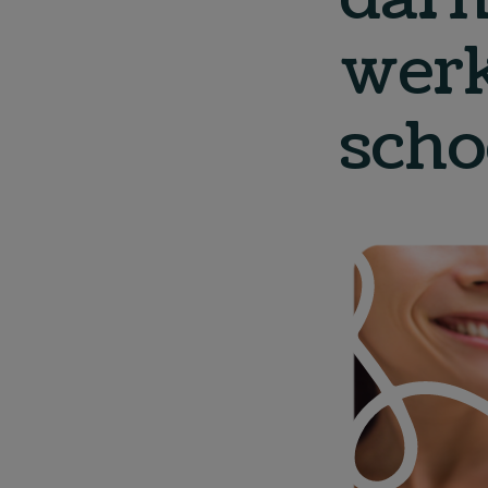
werk
scho