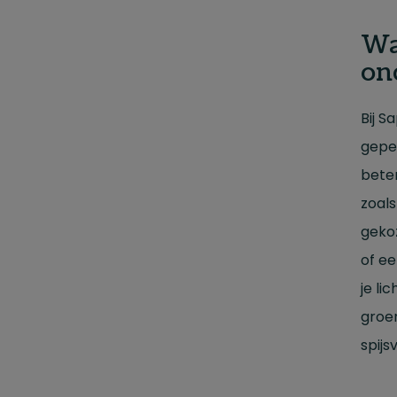
Wa
on
Bij S
geper
bete
zoals
gekoz
of e
je li
groen
spijs