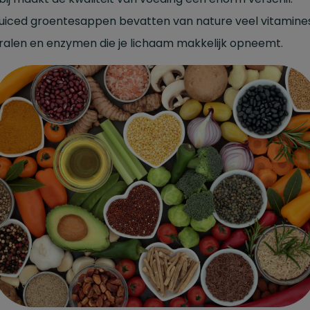
juiced groentesappen bevatten van nature veel vitamines
ralen en enzymen die je lichaam makkelijk opneemt.