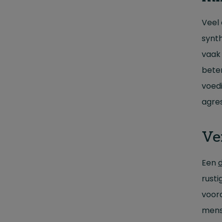
Veel
synth
vaak 
bete
voedi
agres
Ve
Een
rusti
voor
mense