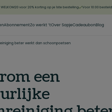
WELKOM20 voor 20% korting op je 1ste bestelling
Voor 10:00 bestel
en
Abonnement
Zo werkt ’t
Over Sapje
Cadeaubon
Blog
einiging beter werkt dan schoonpoetsen
rom een
urlijke
reiniging bete