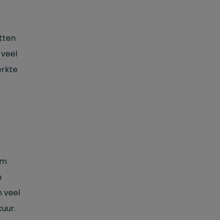
tten
 veel
erkte
am
n
 veel
kuur.