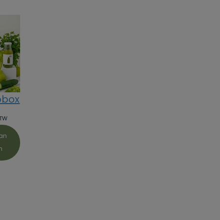
pbox
BTW
an
n