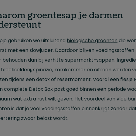
arom groentesap je darmen
dersteunt
apje gebruiken we uitsluitend
biologische groenten
die wo
st met een slowjuicer. Daardoor blijven voedingsstoffen
r behouden dan bij verhitte supermarkt-sappen. Ingredi
 bleekselderij, spinazie, komkommer en citroen worden v
en tijdens een detox of resetmoment. Vooral een flesje 
en complete Detox Box past goed binnen een periode waar
chaam wat extra rust wilt geven. Het voordeel van vloeiba
ten is dat je veel voedingsstoffen binnenkrijgt zonder dat
vertering zwaar belast wordt.