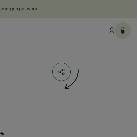
d, morgen geleverd
r