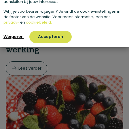
aansluiten bij jouw interesses.
Wil jij je voorkeuren wijzigen? Je vindt de cookie-instellingen in
08 juli 2026
de footer van de website. Voor meer informatie, lees ons
privacy-
en
cookiebeleid.
Alles over vitamine K:
Weigeren
Accepteren
voeding, opname en
werking
Lees verder