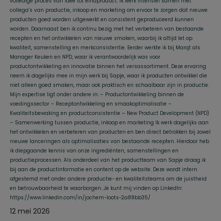
volledige proces van idee tot eindproduct. Ik werk intensief samen met
collega’s van productie, inkoop en marketing om ervoor te zorgen dat nieuwe
producten goed worden uitgewerkt en consistent geproduceerd kunnen
worden. Daarnaast ben ik continu bezig met het verbeteren van bestaande
recepten en het ontwikkelen van nieuwe smaken, waarbij ik altijd let op
kwaliteit, samenstelling en merkconsistentie. Eerder werkte ik bij Marqt als
Manager Keuken en NPD, waar ik verantwoordelijk was voor
productontwikkeling en innovatie binnen het versassortiment. Deze ervaring
neem ik dagelijks mee in mijn werk bij Sapje, waar ik producten ontwikkel die
niet alleen goed smaken, maar ook praktisch en schaalbaar zijn in productie.
Mijn expertise ligt onder andere in: – Productontwikkeling binnen de
voedingssector – Receptontwikkeling en smaakoptimalisatie –
Kwaliteitsbewaking en productconsistentie – New Product Development (NPD)
– Samenwerking tussen productie, inkoop en marketing Ik werk dagelijks aan
het ontwikkelen en verbeteren van producten en ben direct betrokken bij zowel
nieuwe lanceringen als optimalisaties van bestaande recepten. Hierdoor heb
ik diepgaande kennis van onze ingrediënten, samenstellingen en
productieprocessen. Als onderdeel van het productteam van Sapje draag ik
bij aan de productinformatie en content op de website. Deze wordt intern
afgestemd met onder andere productie- en kwaliteitsteams om de juistheid
en betrouwbaarheid te waarborgen. Je kunt mij vinden op LinkedIn:
https://www.linkedin.com/in/jochem-loots-2a88bb35/
12 mei 2026