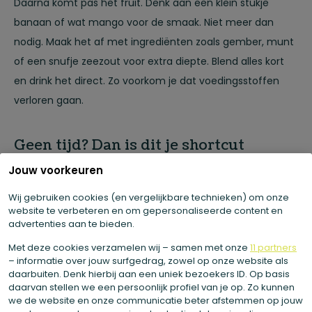
Daarna komt pas het fruit. Denk aan een klein stukje
banaan of wat mango voor de smaak. Niet meer dan
nodig. Maak het af met ingrediënten zoals gember, munt
of een snufje zeezout voor extra diepte. Blend alles kort
en drink het direct. Zo voorkom je dat voedingsstoffen
verloren gaan.
Geen tijd? Dan is dit je shortcut
Jouw voorkeuren
Laten we eerlijk zijn. Elke dag zelf blenden klinkt goed,
maar in de praktijk schiet het er vaak bij in. Groenten
Wij gebruiken cookies (en vergelijkbare technieken) om onze
website te verbeteren en om gepersonaliseerde content en
kopen, wassen, snijden en daarna alles schoonmaken…
advertenties aan te bieden.
daar heb je niet altijd zin in. Precies daarom zijn onze
Met deze cookies verzamelen wij – samen met onze
11 partners
smoothies ontwikkeld. Je krijgt dezelfde balans als een
– informatie over jouw surfgedrag, zowel op onze website als
zelfgemaakte smoothie, maar dan zonder gedoe. Altijd
daarbuiten. Denk hierbij aan een uniek bezoekers ID. Op basis
daarvan stellen we een persoonlijk profiel van je op. Zo kunnen
minimaal 85% groente, slowjuiced en direct ingevroren.
we de website en onze communicatie beter afstemmen op jouw