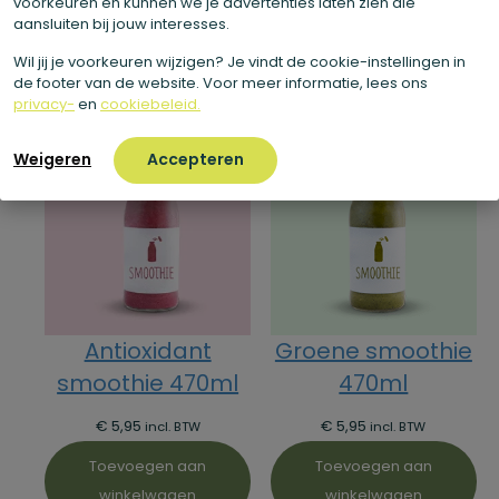
Even laten ontdooien en je hebt binnen een paar minuten
voorkeuren en kunnen we je advertenties laten zien die
aansluiten bij jouw interesses.
een smoothie die wél echt gezond is.
Wil jij je voorkeuren wijzigen? Je vindt de cookie-instellingen in
de footer van de website. Voor meer informatie, lees ons
Aanbevolen producten
privacy-
en
cookiebeleid.
Weigeren
Accepteren
Antioxidant
Groene smoothie
smoothie 470ml
470ml
€
5,95
€
5,95
incl. BTW
incl. BTW
Toevoegen aan
Toevoegen aan
winkelwagen
winkelwagen